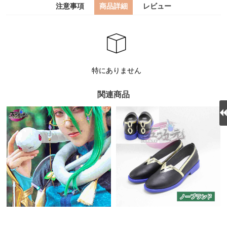
注意事項
商品詳細
レビュー
特にありません
関連商品
火花 原神 コスプレ 白朮
五次元 原神 コスプレ 白
ビャクジュツ 蛇 長生 道具
朮 ビャクジュツ 靴 ブーツ