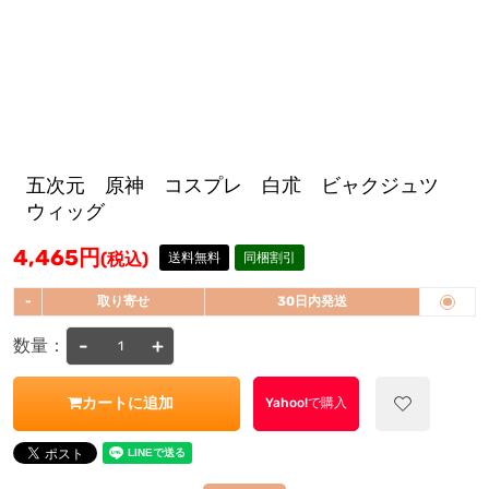
五次元 原神 コスプレ 白朮 ビャクジュツ
ウィッグ
4,465
円
(税込)
送料無料
同梱割引
-
取り寄せ
30日内発送
-
+
数量：
カートに追加
Yahoo!で購入