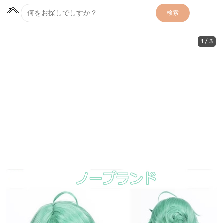
検索
1
/
3