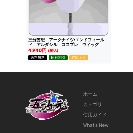
三分妄想 アークナイツ:エンドフィール
ド アルダシル コスプレ ウィッグ
4,940円
(税込)
送料無料
同梱割引
在庫あり
ホーム
カテゴリ
使用ガイド
What's New