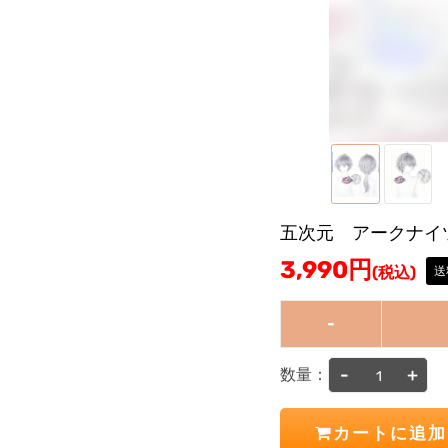
五次元 アークナイ
3,990
円
(税込)
送
-
-
+
数量：
カートに追加