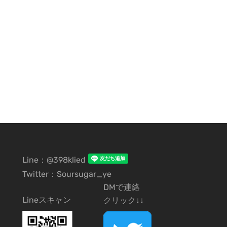
Line：@398klied
Twitter：Soursugar_ye
DMで連絡
Lineスキャン
クリック↓↓