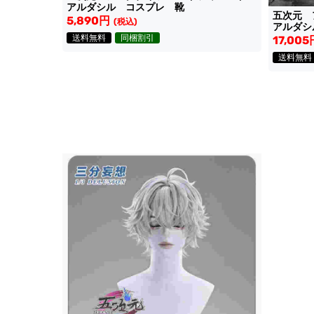
アルダシル コスプレ 靴
五次元 
5,890円
(税込)
アルダシ
送料無料
同梱割引
17,005
送料無料