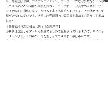
※三分妄想は原神、アイデンティティⅤ、アークナイツなど多数なゲームや
アニメ作品の衣装制作の実績を持つメーカーです。三分妄想の衣装のデザイ
ンは比較的に原作に忠実、作りも丁寧で高級感があります。その代わりに納
期が比較的に長いです。納期の許容範囲内で高品質を求めるお客様にお勧め
します。
【三分妄想 衣装の注文に関する注意事項】
①衣装は規定サイズ・規定数量でまとめて生産されていますので、サイズオ
ーダー及びセット内容の一部を別サイズに変更する事は不可です。
②一部パーツのバラ売り等は基本的に対応できかねますが、万が一工場在庫
がある場合には提供できる可能性がございます。ご希望の際は詳細につきま
して個別に回答させて頂きますのでご相談ください。
【三分妄想 衣装の納期に関する注意事項】
生産工程につきまして基本的にパーツ製作、生地の成形等では生産工場が異
なる為、一部工場でトラブルが発生した際には商品の納品遅延が発生する場
合がございます。
特に新商品はサンプル段階で不具合が発見された場合、作り直しにより出荷
時期が大幅に変更される可能性がございます。
また、一般の大量生産品とは異なりハンドメイドでの工程が大部分を占めて
いる為、比較的納期が長く一度に生産できる数量に限りがございます、予め
ご了承ください。
目安の最新納期をお伝え致しておりますが、100％保証はできかねますの
で、