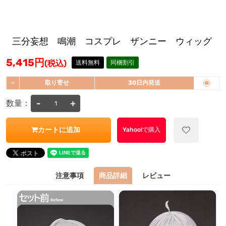
三分妄想 鳴潮 コスプレ ザンニー ウィッグ
5,415
円
(税込)
送料無料
同梱割引
-
取り寄せ
30日内発送
-
+
数量：
カートに追加
Yahoo!で購入
注意事項
商品詳細
レビュー