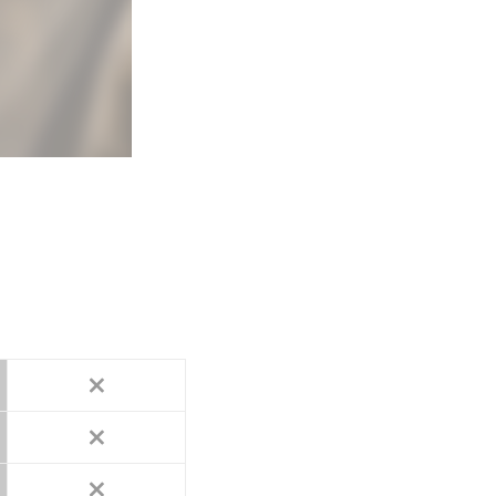
×
×
×