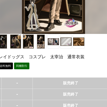
レイドッグス コスプレ 太宰治 通常衣装
送料無料
同梱割引
-
販売終了
-
販売終了
-
販売終了