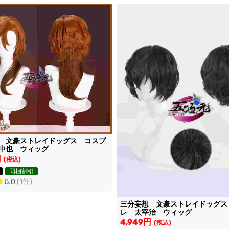
 文豪ストレイドッグス コスプ
中也 ウィッグ
円
(税込)
同梱割引
5.0
(1件)
三分妄想 文豪ストレイドッグス
レ 太宰治 ウィッグ
4,949円
(税込)