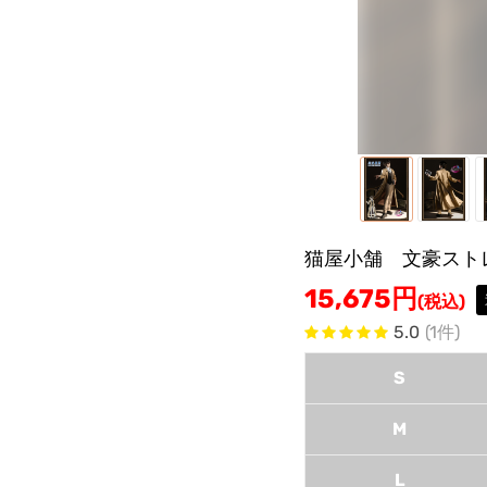
猫屋小舗 文豪スト
15,675
円
(税込)
5.0
(1件)
S
M
L