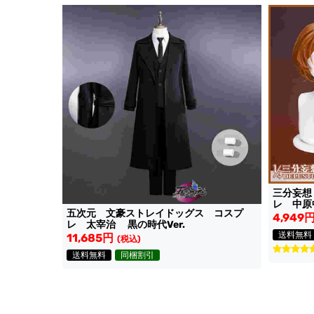
三分妄想
レ 中原
五次元 文豪ストレイドッグス コスプ
4,949
レ 太宰治 黒の時代Ver.
送料無料
11,685円
(税込)
送料無料
同梱割引