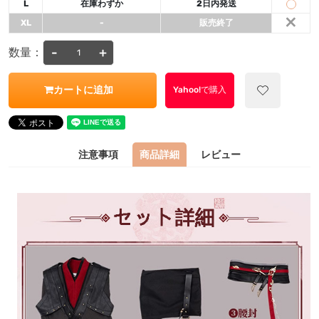
L
在庫わずか
2日内発送
×
XL
-
販売終了
-
+
数量：
カートに追加
Yahoo!で購入
注意事項
商品詳細
レビュー