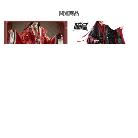
関連商品
猫屋小舗 魔道祖師 コスプ
レ 魏無羨 夷陵老祖 滄海を
共に 公式衣装
32,490円
(税込)
送料無料
同梱割引
猫屋小舗 魔道祖師 コスプ
レ 魏無羨 紅衣Ver 中華風
の婚礼衣装 公式衣装
34,105円
(税込)
送料無料
同梱割引