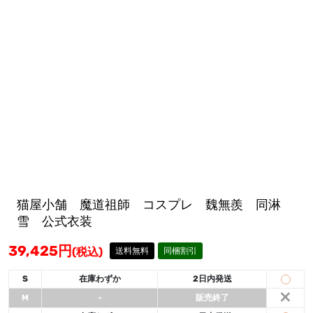
猫屋小舗 魔道祖師 コスプレ 魏無羨 同淋
雪 公式衣装
39,425
円
(税込)
送料無料
同梱割引
S
在庫わずか
2日内発送
×
M
-
販売終了