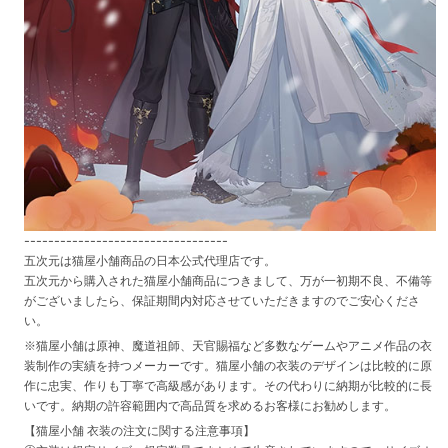
----------------------------------
五次元は猫屋小舗商品の日本公式代理店です。
五次元から購入された猫屋小舗商品につきまして、万が一初期不良、不備等
がございましたら、保証期間内対応させていただきますのでご安心くださ
い。
※猫屋小舗は原神、魔道祖師、天官賜福など多数なゲームやアニメ作品の衣
装制作の実績を持つメーカーです。猫屋小舗の衣装のデザインは比較的に原
作に忠実、作りも丁寧で高級感があります。その代わりに納期が比較的に長
いです。納期の許容範囲内で高品質を求めるお客様にお勧めします。
【猫屋小舗 衣装の注文に関する注意事項】