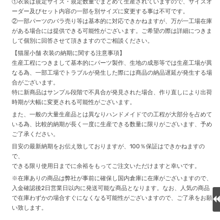
①衣装は規定サイズ・規定数量でまとめて生産されていますので、サイズオ
ーダー及びセット内容の一部を別サイズに変更する事は不可です。
②一部パーツのバラ売り等は基本的に対応できかねますが、万が一工場在庫
がある場合には提供できる可能性がございます。ご希望の際は詳細につきま
して個別に回答させて頂きますのでご相談ください。
【猫屋小舗 衣装の納期に関する注意事項】
生産工程につきまして基本的にパーツ製作、生地の成形等では生産工場が異
なる為、一部工場でトラブルが発生した際には商品の納品遅延が発生する場
合がございます。
特に新商品はサンプル段階で不具合が発見された場合、作り直しにより出荷
時期が大幅に変更される可能性がございます。
また、一般の大量生産品とは異なりハンドメイドでの工程が大部分を占めて
いる為、比較的納期が長く一度に生産できる数量に限りがございます、予め
ご了承ください。
目安の最新納期をお伝え致しておりますが、100％保証はできかねますの
で、
できる限り使用日までに余裕をもってご注文いただけますと幸いです。
※在庫ありの商品は弊社が事前に確保し国内倉庫に在庫がございますので、
入金確認後2日営業日以内に発送可能な商品となります。なお、人気の商品
で在庫わずかの場合すぐになくなる可能性がございますので、ご了承をお願
い致します。