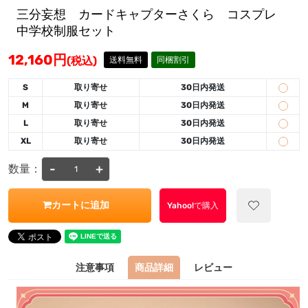
三分妄想 カードキャプターさくら コスプレ
中学校制服セット
12,160
円
(税込)
送料無料
同梱割引
S
取り寄せ
30日内発送
M
取り寄せ
30日内発送
L
取り寄せ
30日内発送
XL
取り寄せ
30日内発送
-
+
数量：
カートに追加
Yahoo!で購入
注意事項
商品詳細
レビュー