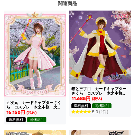
関連商品
猫と三丁目 カードキャプター
さくら コスプレ 木之本桜
リターン 衣装
11,685円
(税込)
五次元 カードキャプターさく
送料無料
同梱割引
ら コスプレ 木之本桜 火の
カードの戦闘服 衣装
5.0
(1件)
16,150円
(税込)
送料無料
同梱割引