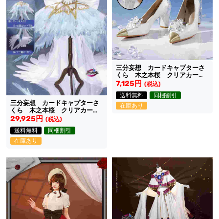
三分妄想 カードキャプターさ
くら 木之本桜 クリアカード
編 コスプレ 靴
7,125円
(税込)
送料無料
同梱割引
三分妄想 カードキャプターさ
在庫あり
くら 木之本桜 クリアカード
編 コスプレ 衣装
29,925円
(税込)
送料無料
同梱割引
在庫あり