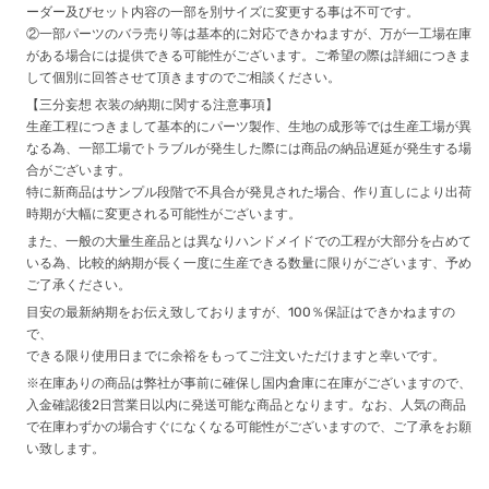
ーダー及びセット内容の一部を別サイズに変更する事は不可です。
②一部パーツのバラ売り等は基本的に対応できかねますが、万が一工場在庫
がある場合には提供できる可能性がございます。ご希望の際は詳細につきま
して個別に回答させて頂きますのでご相談ください。
【三分妄想 衣装の納期に関する注意事項】
生産工程につきまして基本的にパーツ製作、生地の成形等では生産工場が異
なる為、一部工場でトラブルが発生した際には商品の納品遅延が発生する場
合がございます。
特に新商品はサンプル段階で不具合が発見された場合、作り直しにより出荷
時期が大幅に変更される可能性がございます。
また、一般の大量生産品とは異なりハンドメイドでの工程が大部分を占めて
いる為、比較的納期が長く一度に生産できる数量に限りがございます、予め
ご了承ください。
目安の最新納期をお伝え致しておりますが、100％保証はできかねますの
で、
できる限り使用日までに余裕をもってご注文いただけますと幸いです。
※在庫ありの商品は弊社が事前に確保し国内倉庫に在庫がございますので、
入金確認後2日営業日以内に発送可能な商品となります。なお、人気の商品
で在庫わずかの場合すぐになくなる可能性がございますので、ご了承をお願
い致します。