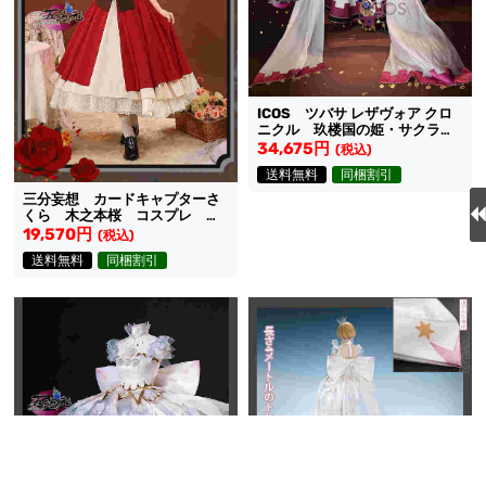
ICOS ツバサ レザヴォア クロ
ニクル 玖楼国の姫・サクラ
コスプレ衣装
34,675円
(税込)
送料無料
同梱割引
三分妄想 カードキャプターさ
くら 木之本桜 コスプレ 桜
と思い出の虹 衣装
19,570円
(税込)
送料無料
同梱割引