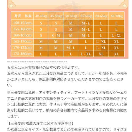
----------------------------------
五次元は三分妄想商品の日本公式代理店です。
五次元から購入された三分妄想商品につきまして、万が一初期不良、不備等
がございましたら、保証期間内対応させていただきますのでご安心くださ
い。
※三分妄想は原神、アイデンティティⅤ、アークナイツなど多数なゲームや
アニメ作品の衣装制作の実績を持つメーカーです。三分妄想の衣装のデザイ
ンは比較的に原作に忠実、作りも丁寧で高級感があります。その代わりに納
期が比較的に長いです。納期の許容範囲内で高品質を求めるお客様にお勧め
します。
【三分妄想 衣装の注文に関する注意事項】
①衣装は規定サイズ・規定数量でまとめて生産されていますので、サイズオ