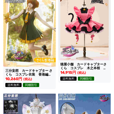
猫屋小舗 カードキャプターさ
くら コスプレ 木之本桜 黒
三分妄想 カードキャプター さ
猫さくら サンダーを封印 衣
14,915円
(税込)
くら コスプレ衣装 香港編
装
私服 劇場版
10,260円
送料無料
同梱割引
(税込)
送料無料
同梱割引