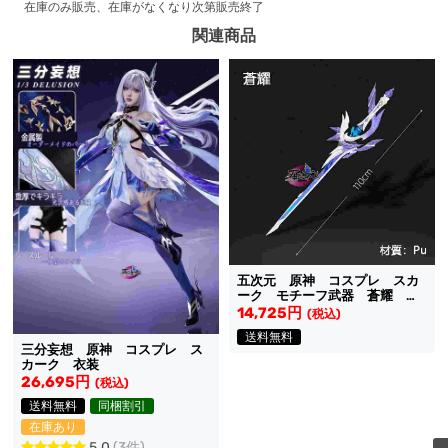
在庫のみ販売、在庫がなくなり次第販売終了
関連商品
五次元 原神 コスプレ スカ
ーク モチーフ武器 蒼耀 道
具
14,725円
(税込)
送料無料
三分妄想 原神 コスプレ ス
カーク 衣装
26,695円
(税込)
送料無料
同梱割引
在庫あり
5.0
(3件)