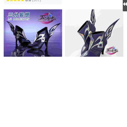
三分妄想 原神 コスプレ ス
カーク 靴 新Ver
五次元 原神 コスプレ スカ
7,410円
(税込)
ーク 靴 リメイク 新しいバ
送料無料
同梱割引
ージョン
5,510円
(税込)
在庫あり
送料無料
同梱割引
5.0
(1件)