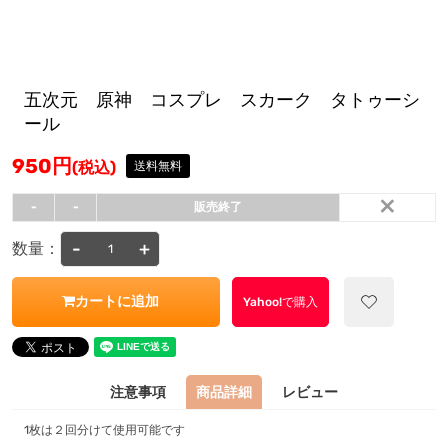
五次元 原神 コスプレ スカーク タトゥーシ
ール
950
円
(税込)
送料無料
×
-
-
販売終了
-
+
数量：
カートに追加
Yahoo!で購入
注意事項
商品詳細
レビュー
1枚は２回分けて使用可能です