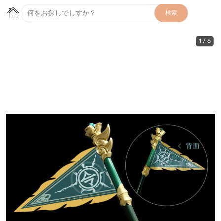
検索
1
/
6