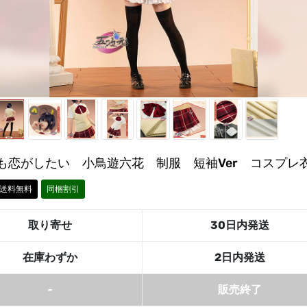
も恋がしたい 小鳥遊六花 制服 短袖Ver コスプレ
送料無料
同梱割引
取り寄せ
30日内発送
在庫わずか
2日内発送
-
販売終了