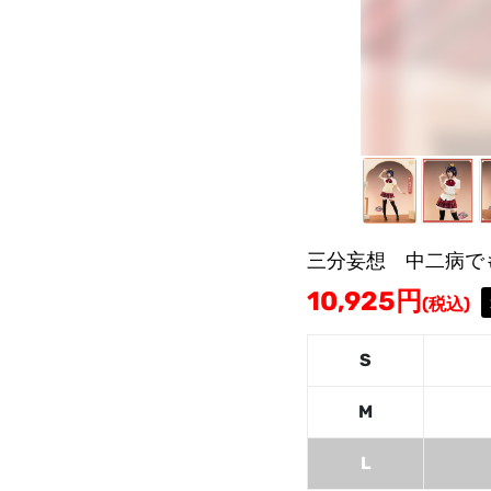
三分妄想 中二病で
10,925
円
(税込)
S
M
L