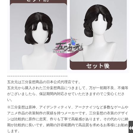
----------------------------------
五次元は三分妄想商品の日本公式代理店です。
五次元から購入された三分妄想商品につきまして、万が一初期不良、不備等
がございましたら、保証期間内対応させていただきますのでご安心くださ
い。
※三分妄想は原神、アイデンティティⅤ、アークナイツなど多数なゲームや
アニメ作品の衣装制作の実績を持つメーカーです。三分妄想の衣装のデザイ
ンは比較的に原作に忠実、作りも丁寧で高級感があります。その代わりに納
期が比較的に長いです。納期の許容範囲内で高品質を求めるお客様にお勧め
します。