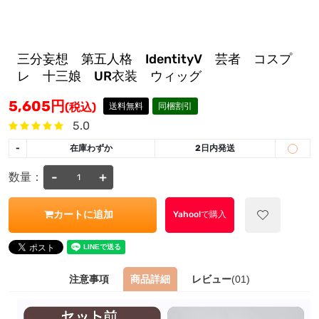
三分妄想 第五人格 IdentityV 芸者 コスプ
レ 十三娘 UR衣装 ウィッグ
5,605
円
(税込)
送料無料
同梱割引
5.0
-
在庫わずか
2日内発送
-
+
数量：
カートに追加
Yahoo!で購入
注意事項
商品詳細
レビュー
(01)