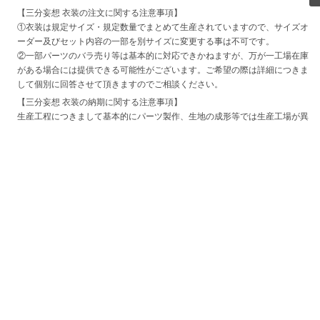
【三分妄想 衣装の注文に関する注意事項】
①衣装は規定サイズ・規定数量でまとめて生産されていますので、サイズオ
ーダー及びセット内容の一部を別サイズに変更する事は不可です。
②一部パーツのバラ売り等は基本的に対応できかねますが、万が一工場在庫
がある場合には提供できる可能性がございます。ご希望の際は詳細につきま
して個別に回答させて頂きますのでご相談ください。
【三分妄想 衣装の納期に関する注意事項】
生産工程につきまして基本的にパーツ製作、生地の成形等では生産工場が異
なる為、一部工場でトラブルが発生した際には商品の納品遅延が発生する場
合がございます。
特に新商品はサンプル段階で不具合が発見された場合、作り直しにより出荷
時期が大幅に変更される可能性がございます。
また、一般の大量生産品とは異なりハンドメイドでの工程が大部分を占めて
いる為、比較的納期が長く一度に生産できる数量に限りがございます、予め
ご了承ください。
目安の最新納期をお伝え致しておりますが、100％保証はできかねますの
で、
できる限り使用日までに余裕をもってご注文いただけますと幸いです。
※在庫ありの商品は弊社が事前に確保し国内倉庫に在庫がございますので、
入金確認後2日営業日以内に発送可能な商品となります。なお、人気の商品
で在庫わずかの場合すぐになくなる可能性がございますので、ご了承をお願