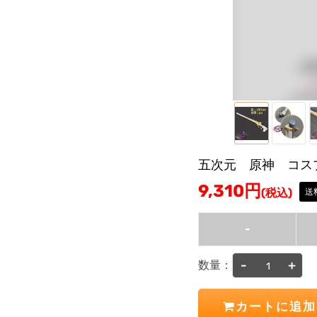
五次元 原神 コス
9,310
円
(税込)
送
-
-
+
数量：
カートに追加