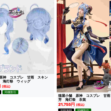
 原神 コスプレ 甘雨 スキン
 海灯祭 ウィッグ
円
(税込)
同梱割引
猫屋小舗 原神 コスプレ 甘雨
芳 海灯祭 衣装
21,755円
(税込)
送料無料
同梱割引