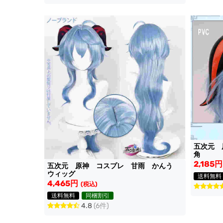
五次元
角
2,185円
五次元 原神 コスプレ 甘雨 かんう
ウィッグ
送料無料
4,465円
(税込)
送料無料
同梱割引
4.8
(6件)