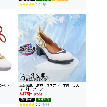
5.0
(1件)
 かんう
三分妄想 原神 コスプレ 甘雨 かん
う 靴 ブーツ
6,175円
(税込)
送料無料
同梱割引
5.0
(4件)