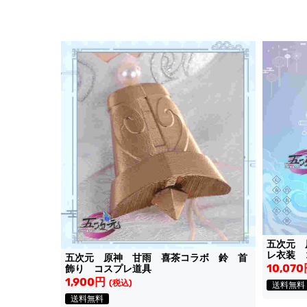
五次元 
レ衣装 
五次元 原神 甘雨 喜茶コラボ 鈴 首
10,07
飾り コスプレ道具
1,900円
(税込)
送料無料
送料無料