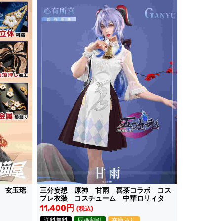
 玄玉瑶
三分妄想 原神 甘雨 喜茶コラボ コス
プレ衣装 コスチューム 中華ロリィタ
11,400円
(税込)
送料無料
同梱割引
在庫あり