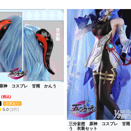
 原神 コスプレ 甘雨 かんう
(税込)
在庫あり
5.0
(2件)
三分妄想 原神 コスプレ 甘雨
う 衣装セット