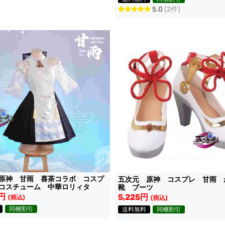
5.0
(2件)
原神 甘雨 喜茶コラボ コスプ
五次元 原神 コスプレ 甘雨
コスチューム 中華ロリィタ
靴 ブーツ
0円
5,225円
(税込)
(税込)
同梱割引
送料無料
同梱割引