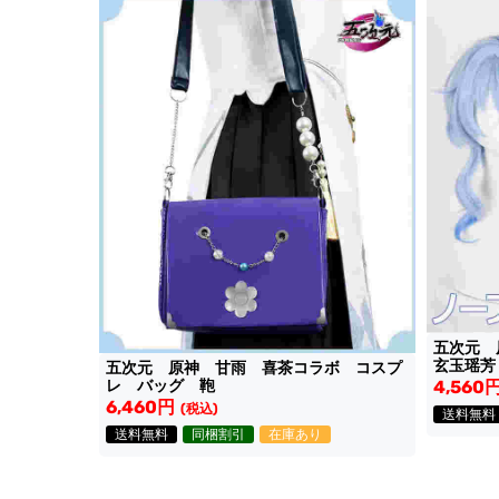
五次元
玄玉瑶芳
五次元 原神 甘雨 喜茶コラボ コスプ
レ バッグ 鞄
4,560
6,460円
(税込)
送料無料
送料無料
同梱割引
在庫あり