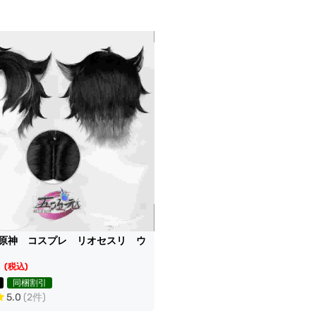
原神 コスプレ リオセスリ ウ
円
(税込)
同梱割引
5.0
(2件)