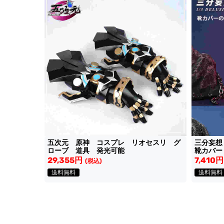
五次元 原神 コスプレ リオセスリ グ
三分妄
ローブ 道具 発光可能
靴カバー
29,355円
7,410円
(税込)
送料無料
送料無料