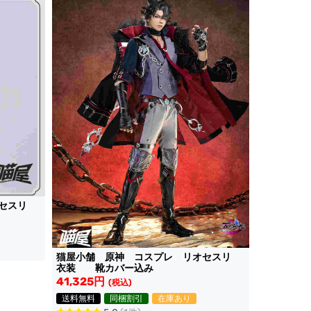
オセスリ
猫屋小舗 原神 コスプレ リオセスリ
衣装 靴カバー込み
41,325円
(税込)
送料無料
同梱割引
在庫あり