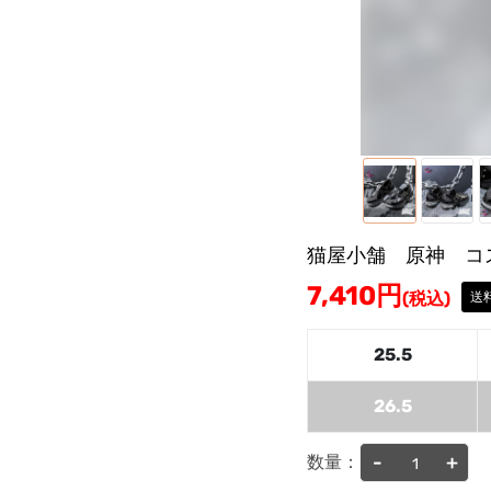
猫屋小舗 原神 コ
7,410
円
(税込)
送
25.5
26.5
-
+
数量：