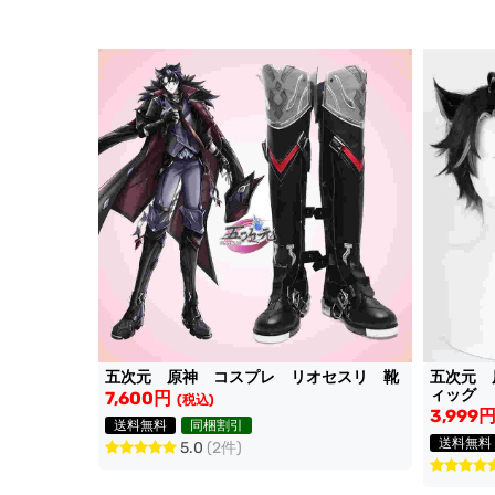
五次元 
五次元 原神 コスプレ リオセスリ 靴
ィッグ
7,600円
(税込)
3,999
送料無料
同梱割引
送料無料
5.0
(2件)