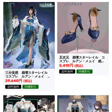
五次元 崩壊スターレイル コ
スプレ ルアン・メェイ 紙上
に咲く雪梅 スキン専用靴
5,415円
(税込)
送料無料
同梱割引
三分妄想 崩壊スターレイル
コスプレ ルアン・メェイ 落
雪曲 同人衣装
29,640円
(税込)
送料無料
同梱割引