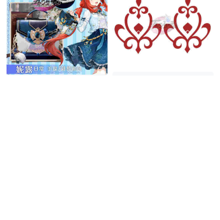
五次元 原神 コスプレ ニィ
UWOWO 原神 コスプレ ニ
ロウ タトゥーシール
ィロウ galaxyコラボ衣装 専
760円
(税込)
用カバン
11,400円
(税込)
送料無料
在庫あり
送料無料
同梱割引
5.0
(1件)
在庫あり
5.0
(1件)