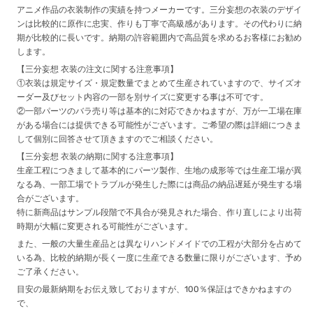
アニメ作品の衣装制作の実績を持つメーカーです。三分妄想の衣装のデザイ
ンは比較的に原作に忠実、作りも丁寧で高級感があります。その代わりに納
期が比較的に長いです。納期の許容範囲内で高品質を求めるお客様にお勧め
します。
【三分妄想 衣装の注文に関する注意事項】
①衣装は規定サイズ・規定数量でまとめて生産されていますので、サイズオ
ーダー及びセット内容の一部を別サイズに変更する事は不可です。
②一部パーツのバラ売り等は基本的に対応できかねますが、万が一工場在庫
がある場合には提供できる可能性がございます。ご希望の際は詳細につきま
して個別に回答させて頂きますのでご相談ください。
【三分妄想 衣装の納期に関する注意事項】
生産工程につきまして基本的にパーツ製作、生地の成形等では生産工場が異
なる為、一部工場でトラブルが発生した際には商品の納品遅延が発生する場
合がございます。
特に新商品はサンプル段階で不具合が発見された場合、作り直しにより出荷
時期が大幅に変更される可能性がございます。
また、一般の大量生産品とは異なりハンドメイドでの工程が大部分を占めて
いる為、比較的納期が長く一度に生産できる数量に限りがございます、予め
ご了承ください。
目安の最新納期をお伝え致しておりますが、100％保証はできかねますの
で、