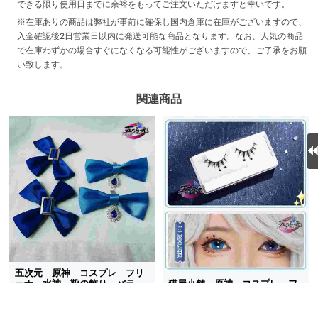
できる限り使用日までに余裕をもってご注文いただけますと幸いです。
※在庫ありの商品は弊社が事前に確保し国内倉庫に在庫がございますので、
入金確認後2日営業日以内に発送可能な商品となります。なお、人気の商品
で在庫わずかの場合すぐになくなる可能性がございますので、ご了承をお願
い致します。
関連商品
五次元 原神 コスプレ フリ
ーナ 水神 靴の飾り バラ売
猫屋小舗 原神 コスプレ フ
り
リーナ つけまつげ バラ売り
2,850円
(税込)
1,520円
(税込)
送料無料