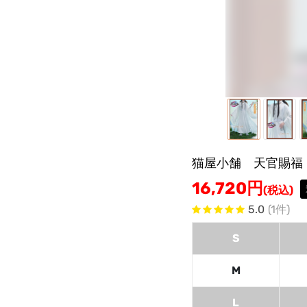
猫屋小舗 天官賜福
16,720
円
(税込)
5.0
(1件)
S
M
L