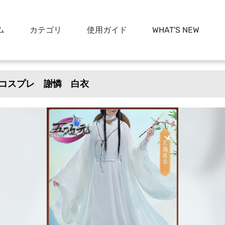
ム
カテゴリ
使用ガイド
WHAT'S NEW
コスプレ 謝憐 白衣