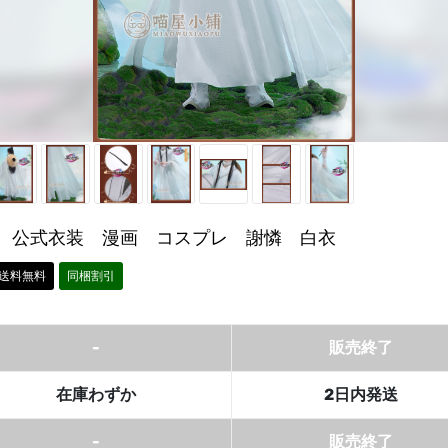
 公式衣装 漫画 コスプレ 謝憐 白衣
送料無料
同梱割引
-
販売終了
在庫わずか
2日内発送
-
販売終了