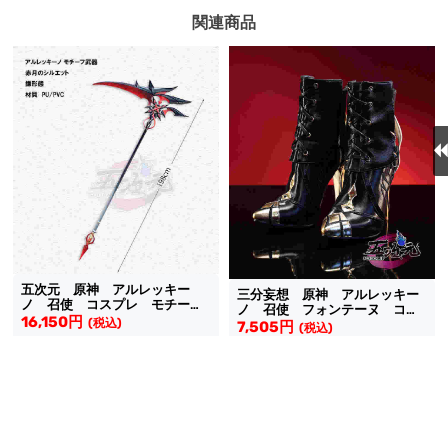
関連商品
五次元 原神 アルレッキー
三分妄想 原神 アルレッキー
ノ 召使 コスプレ モチーフ
ノ 召使 フォンテーヌ コス
武器 赤月のシルエット 鎌形
16,150円
(税込)
プレ 靴
7,505円
(税込)
態
送料無料
送料無料
同梱割引
5.0
(4件)
在庫あり
5.0
(15件)