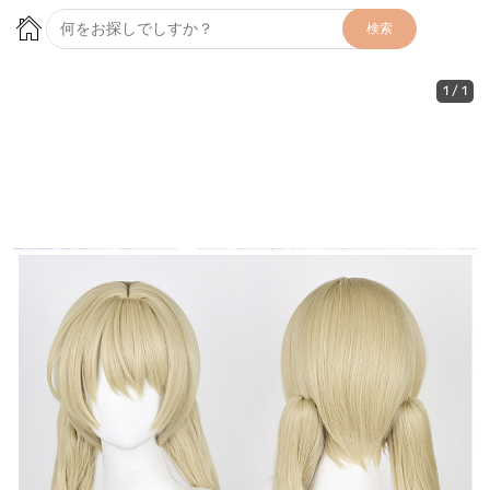
検索
1
/
1