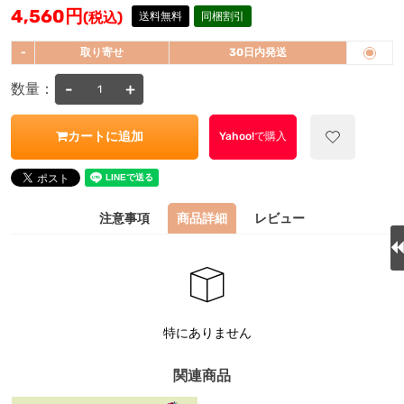
4,560
円
(税込)
送料無料
同梱割引
-
取り寄せ
30日内発送
-
+
数量：
カートに追加
Yahoo!で購入
注意事項
商品詳細
レビュー
特にありません
関連商品