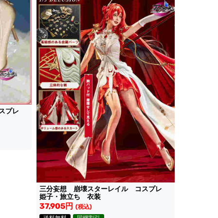
コスプレ
三分妄想 崩壊スターレイル コスプレ
姫子・旅立ち 衣装
37,905円
(税込)