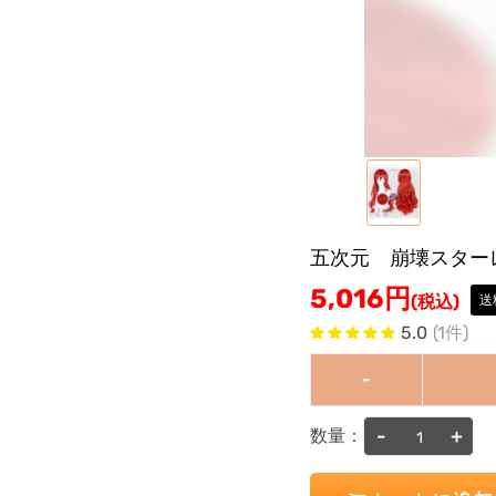
五次元 崩壊スター
5,016
円
(税込)
送
5.0
(1件)
-
-
+
数量：