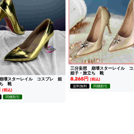
三分妄想 崩壊スターレイル 
姫子・旅立ち 靴
8,265円
崩壊スターレイル コスプレ 姫
(税込)
ち 靴
送料無料
同梱割引
円
(税込)
同梱割引