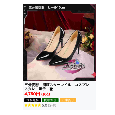
三分妄想 崩壊スターレイル コスプレ
スタレ 姫子 靴
4,750円
(税込)
送料無料
同梱割引
在庫あり
5.0
(2件)