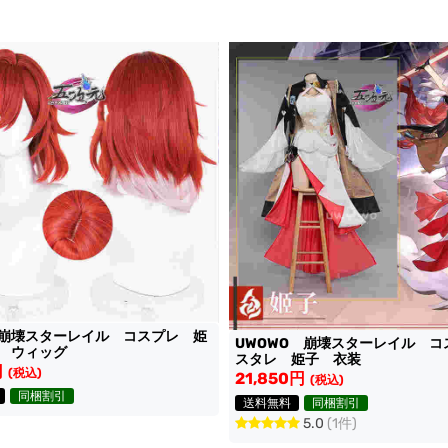
崩壊スターレイル コスプレ 姫
UWOWO 崩壊スターレイル 
 ウィッグ
スタレ 姫子 衣装
円
(税込)
21,850円
(税込)
同梱割引
送料無料
同梱割引
5.0
(1件)