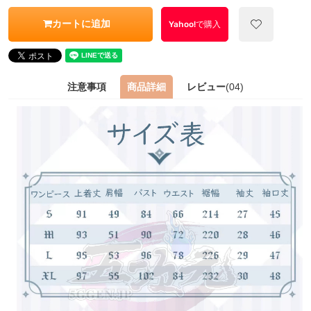
カートに追加
Yahoo!で購入
注意事項
商品詳細
レビュー
(04)