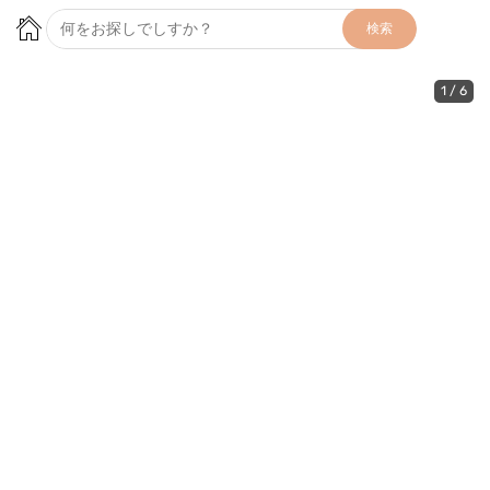
検索
1
/
6