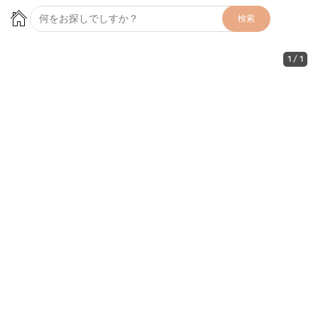
検索
1
/
1