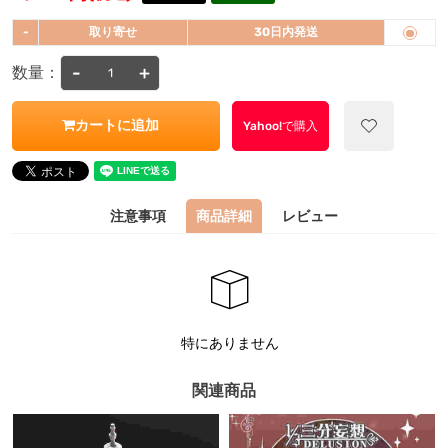
-
取り寄せ
30日内発送
-
+
数量：
カートに追加
Yahoo!で購入
注意事項
商品詳細
レビュー
特にありません
関連商品