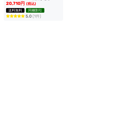
正ロマン衣装
20,710円
(税込)
送料無料
同梱割引
5.0
(1件)
三分妄想 魔法少女まどか☆マ
ギカ 見滝原中学校 女子制
服 まどか コスプレ衣装
13,300円
(税込)
三分妄想 魔法少女まどか☆マ