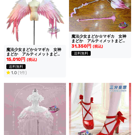
魔法少女まどか☆マギカ 女神
まどか アルティメットまど
か コスプレ道具 弓と矢 武
31,350円
(税込)
魔法少女まどか☆マギカ 女神
器
送料無料
まどか アルティメットまど
か コスプレ道具 羽
15,010円
(税込)
送料無料
1.0
(1件)